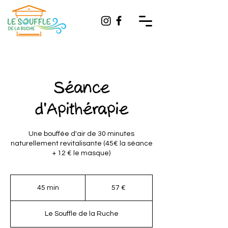
Séance
d'Apithérapie
Une bouffée d'air de 30 minutes
naturellement revitalisante (45€ la séance
+ 12 € le masque)
57
euros
45 min
4
57 €
5
m
Le Souffle de la Ruche
i
n