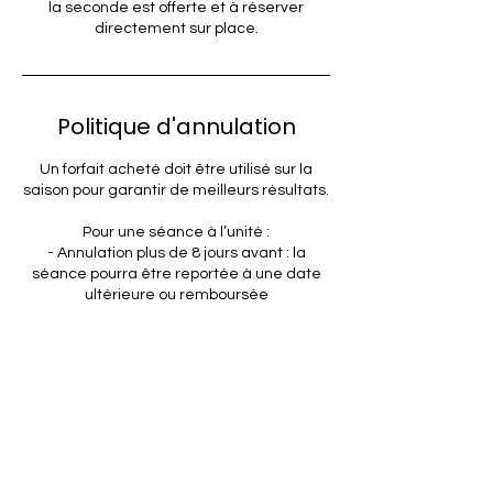
la seconde est offerte et à réserver
directement sur place.
Politique d'annulation
Un forfait acheté doit être utilisé sur la
saison pour garantir de meilleurs résultats.
Pour une séance à l’unité :
- Annulation plus de 8 jours avant : la
séance pourra être reportée à une date
ultérieure ou remboursée
- Annulation moins de 8 jours avant : la
séance est due (non remboursée)
Pour une séance comprise dans un forfait :
pas d’annulation possible, la séance sera
reportée à une date ultérieure (prendre
contact par téléphone pour réserver le