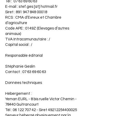
Tél :
07 63 69 60 63
E-mail : stef.ges [at] hotmail.fr
Siret :
891 947 848 00018
RCS : CMA d’Evreux et Chambre
d’agriculture
Code APE : 0149Z (Elevages d’autres
animaux)
TVA Intracomunautaire : /
Capital social : /
Responsable éditorial
Stéphanie Geslin
Contact :
07 63 69 60 63
Données techniques
Hébergement :
Yeman EURL - 8 bis ruelle Victor Chemin -
78440 Guitrancourt
Tél : 06 122 707 42 - Siret 49212254400025
Serveur hébergé physiquement par la