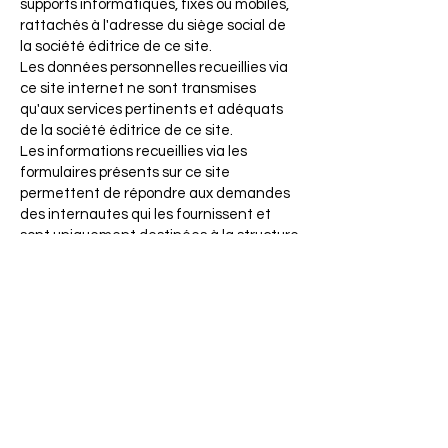
supports informatiques, fixes ou mobiles,
rattachés à l'adresse du siège social de
la société éditrice de ce site.
Les données personnelles recueillies via
ce site internet ne sont transmises
qu'aux services pertinents et adéquats
de la société éditrice de ce site.
Les informations recueillies via les
formulaires présents sur ce site
permettent de répondre aux demandes
des internautes qui les fournissent et
sont uniquement destinées à la structure
éditrice de ce site, en tant que
responsable du traitement. Les emails,
adresses électroniques, coordonnées ou
autres informations nominatives dont ce
site est destinataire via les formulaires
ne font l'objet d'aucune exploitation et ne
sont conservés que pour la durée
nécessaire à leur traitement. Elles
peuvent ensuite, si nécessaire, être
conservées par la société éditrice de ce